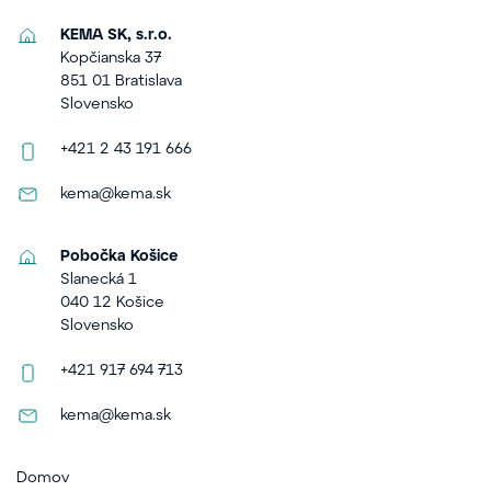
KEMA SK, s.r.o.
Kopčianska 37
851 01 Bratislava
Slovensko
+421 2 43 191 666
kema@kema.sk
Pobočka Košice
Slanecká 1
040 12 Košice
Slovensko
+421 917 694 713
kema@kema.sk
Domov