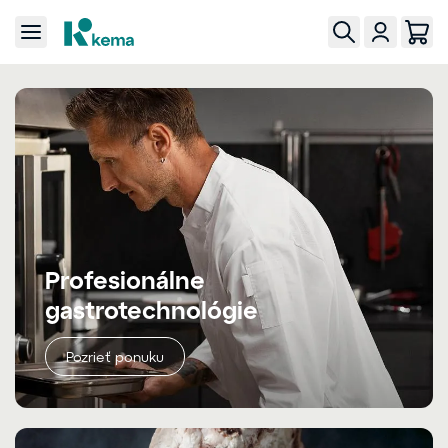
Profesionálne
gastrotechnológie
Pozrieť ponuku