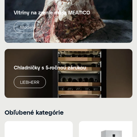
Vitríny na zrenie mäsa MEATICO
Modely
Chladničky s 5-ročnou zárukou
LIEBHERR
Obľubené kategórie