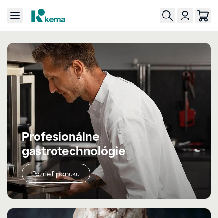
Profesionálne
gastrotechnológie
Pozrieť ponuku