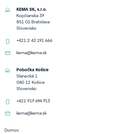
KEMA SK, s.r.o.
Kopčianska 37
851 01 Bratislava
Slovensko
+421 2 43 191 666
kema@kema.sk
Pobočka Košice
Slanecká 1
040 12 Košice
Slovensko
+421 917 694 713
kema@kema.sk
Domov