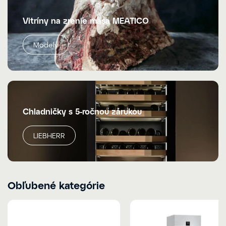
Vitríny na zrenie mäsa MEATICO
Modely
Chladničky s 5-ročnou zárukou
LIEBHERR
Obľubené kategórie