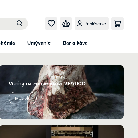
Prihlásenie
hémia
Umývanie
Bar a káva
Vitríny na zrenie mäsa MEATICO
Modely