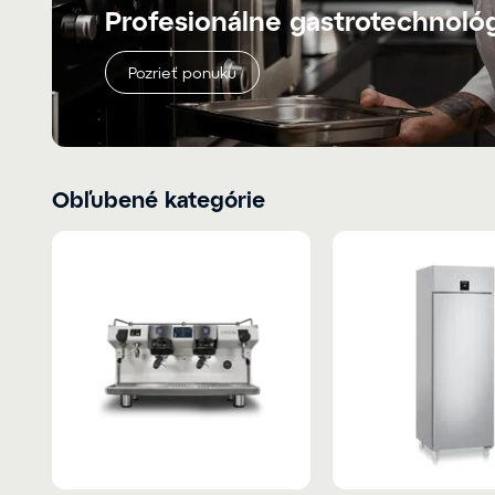
Profesionálne gastrotechnoló
Pozrieť ponuku
Obľubené kategórie