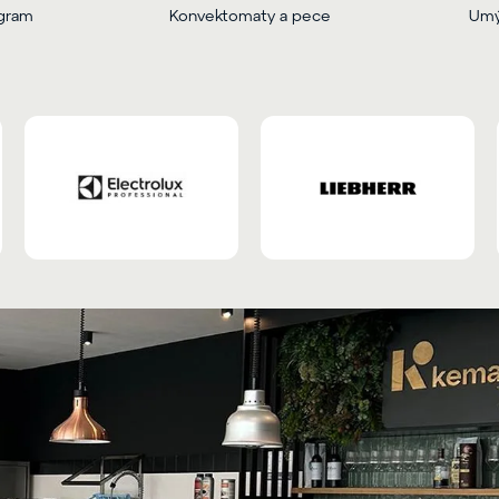
ogram
Konvektomaty a pece
Umý