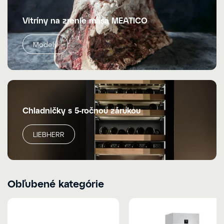
Vitríny na zrenie mäsa MEATICO
Modely
Chladničky s 5-ročnou zárukou
LIEBHERR
Obľubené kategórie