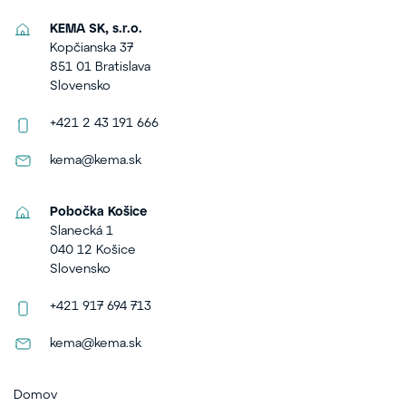
KEMA SK, s.r.o.
Kopčianska 37
851 01 Bratislava
Slovensko
+421 2 43 191 666
kema@kema.sk
Pobočka Košice
Slanecká 1
040 12 Košice
Slovensko
+421 917 694 713
kema@kema.sk
Domov