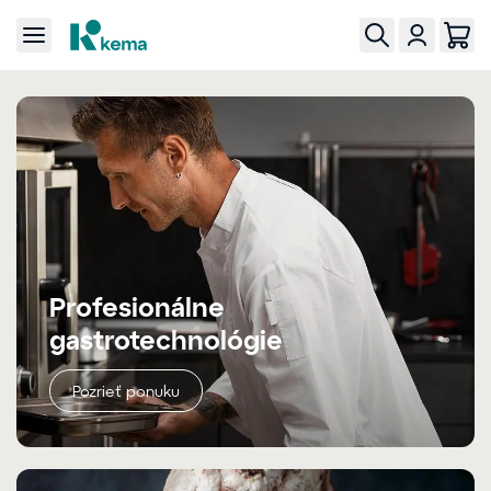
Profesionálne
gastrotechnológie
Pozrieť ponuku