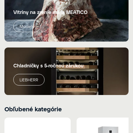
Vitríny na zrenie mäsa MEATICO
Modely
Chladničky s 5-ročnou zárukou
LIEBHERR
Obľubené kategórie