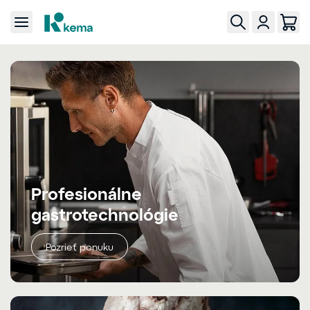
Profesionálne
gastrotechnológie
Pozrieť ponuku