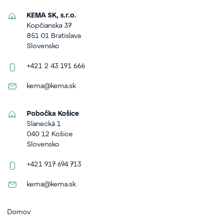
KEMA SK, s.r.o.
Kopčianska 37
851 01 Bratislava
Slovensko
+421 2 43 191 666
kema@kema.sk
Pobočka Košice
Slanecká 1
040 12 Košice
Slovensko
+421 917 694 713
kema@kema.sk
Domov