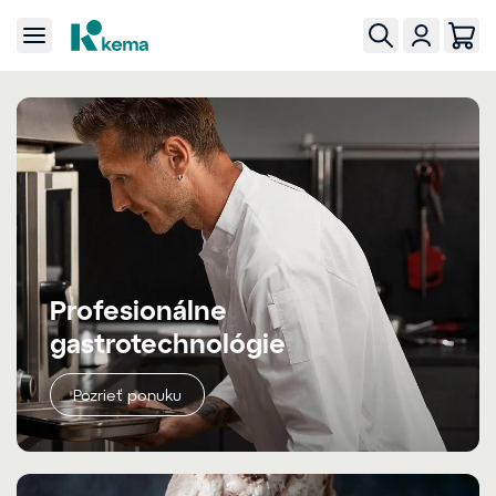
Profesionálne
gastrotechnológie
Pozrieť ponuku