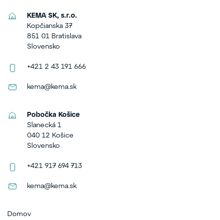
KEMA SK, s.r.o.
Kopčianska 37
851 01 Bratislava
Slovensko
+421 2 43 191 666
kema@kema.sk
Pobočka Košice
Slanecká 1
040 12 Košice
Slovensko
+421 917 694 713
kema@kema.sk
Domov