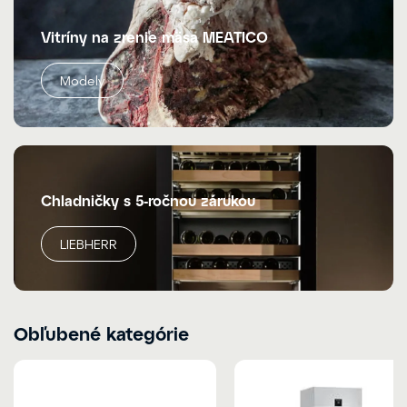
Vitríny na zrenie mäsa MEATICO
Modely
Chladničky s 5-ročnou zárukou
LIEBHERR
Obľubené kategórie