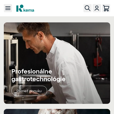
Profesionálne
gastrotechnológie
Pozrieť ponuku