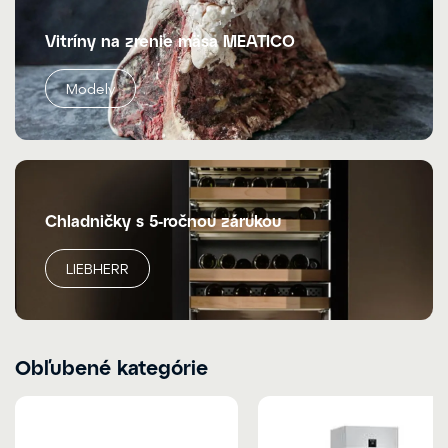
Vitríny na zrenie mäsa MEATICO
Modely
Chladničky s 5-ročnou zárukou
LIEBHERR
Obľubené kategórie