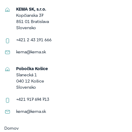
KEMA SK, s.r.o.
Kopčianska 37
851 01 Bratislava
Slovensko
+421 2 43 191 666
kema@kema.sk
Pobočka Košice
Slanecká 1
040 12 Košice
Slovensko
+421 917 694 713
kema@kema.sk
Domov