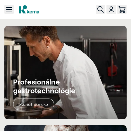
Profesionálne
gastrotechnológie
Pozrieť ponuku