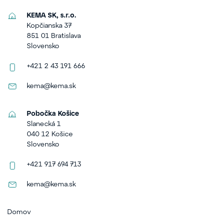
KEMA SK, s.r.o.
Kopčianska 37
851 01 Bratislava
Slovensko
+421 2 43 191 666
kema@kema.sk
Pobočka Košice
Slanecká 1
040 12 Košice
Slovensko
+421 917 694 713
kema@kema.sk
Domov