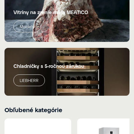
Vitríny na zrenie mäsa MEATICO
Modely
Chladničky s 5-ročnou zárukou
LIEBHERR
Obľubené kategórie