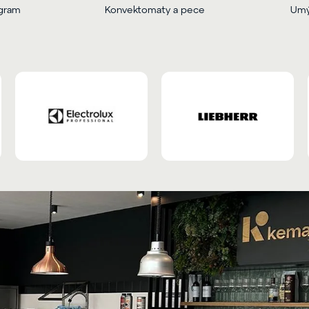
ogram
Konvektomaty a pece
Umý