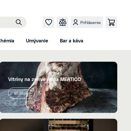
Prihlásenie
hémia
Umývanie
Bar a káva
Vitríny na zrenie mäsa MEATICO
Modely