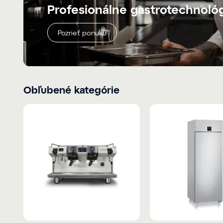
Profesionálne gastrotechnoló
Pozrieť ponuku
Obľubené kategórie