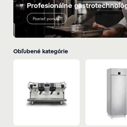
Profesionálne gastrotechnoló
Pozrieť ponuku
Obľubené kategórie