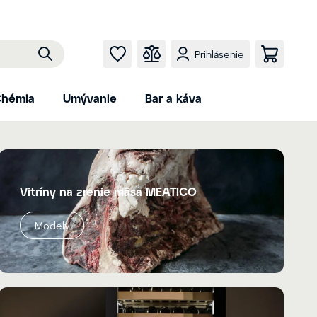
Prihlásenie
hémia
Umývanie
Bar a káva
Vitríny na zrenie mäsa MEATICO
Modely