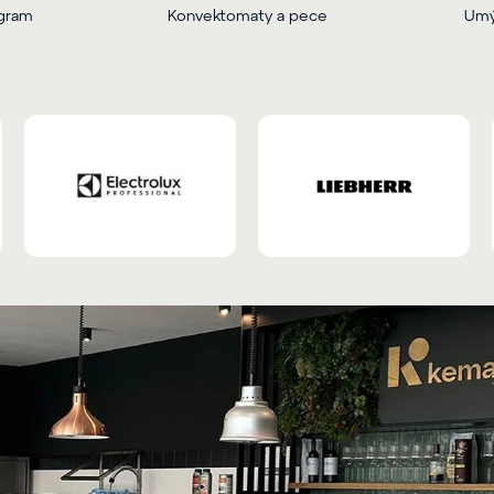
ogram
Konvektomaty a pece
Umý