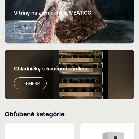
Vitríny na zrenie mäsa MEATICO
Modely
Chladničky s 5-ročnou zárukou
LIEBHERR
Obľubené kategórie