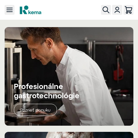
Profesionálne
gastrotechnológie
Pozrieť ponuku