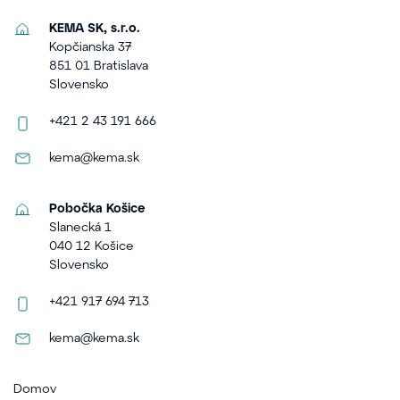
KEMA SK, s.r.o.
Kopčianska 37
851 01 Bratislava
Slovensko
+421 2 43 191 666
kema@kema.sk
Pobočka Košice
Slanecká 1
040 12 Košice
Slovensko
+421 917 694 713
kema@kema.sk
Domov