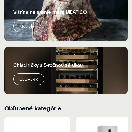
Vitríny na zrenie mäsa MEATICO
Modely
Chladničky s 5-ročnou zárukou
LIEBHERR
Obľubené kategórie