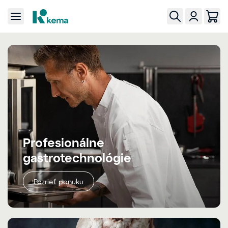
Profesionálne
gastrotechnológie
Pozrieť ponuku