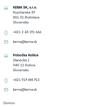
KEMA SK, s.r.o.
Kopčianska 37
851 01 Bratislava
Slovensko
+421 2 43 191 666
kema@kema.sk
Pobočka Košice
Slanecká 1
040 12 Košice
Slovensko
+421 917 694 713
kema@kema.sk
Domov