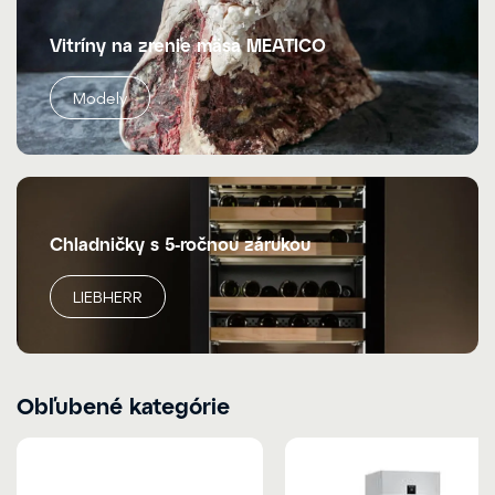
Vitríny na zrenie mäsa MEATICO
Modely
Chladničky s 5-ročnou zárukou
LIEBHERR
Obľubené kategórie