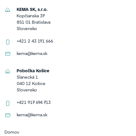
KEMA SK, s.r.o.
Kopčianska 37
851 01 Bratislava
Slovensko
+421 2 43 191 666
kema@kema.sk
Pobočka Košice
Slanecká 1
040 12 Košice
Slovensko
+421 917 694 713
kema@kema.sk
Domov