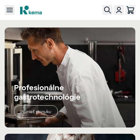
Profesionálne
gastrotechnológie
Pozrieť ponuku