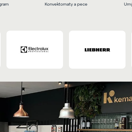
ogram
Konvektomaty a pece
Umý