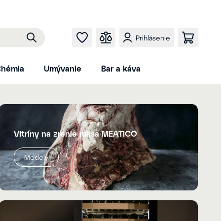
Prihlásenie
hémia
Umývanie
Bar a káva
Vitríny na zrenie mäsa MEATICO
Modely