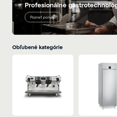
Profesionálne gastrotechnoló
Pozrieť ponuku
Obľubené kategórie