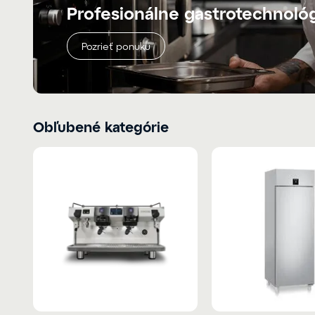
Profesionálne gastrotechnoló
Pozrieť ponuku
Obľubené kategórie