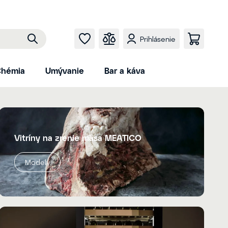
Prihlásenie
hémia
Umývanie
Bar a káva
Vitríny na zrenie mäsa MEATICO
Modely