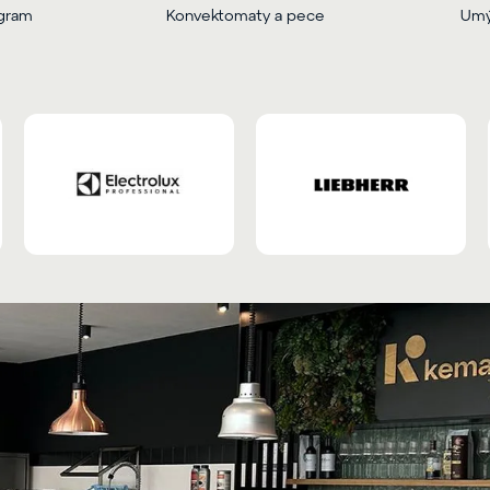
ogram
Konvektomaty a pece
Umý