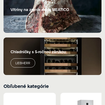
Vitríny na zrenie mäsa MEATICO
Modely
Chladničky s 5-ročnou zárukou
LIEBHERR
Obľubené kategórie