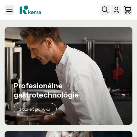
Profesionálne
gastrotechnológie
Pozrieť ponuku