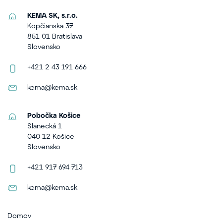
KEMA SK, s.r.o.
Kopčianska 37
851 01 Bratislava
Slovensko
+421 2 43 191 666
kema@kema.sk
Pobočka Košice
Slanecká 1
040 12 Košice
Slovensko
+421 917 694 713
kema@kema.sk
Domov