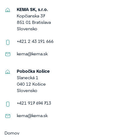
KEMA SK, s.r.o.
Kopčianska 37
851 01 Bratislava
Slovensko
+421 2 43 191 666
kema@kema.sk
Pobočka Košice
Slanecká 1
040 12 Košice
Slovensko
+421 917 694 713
kema@kema.sk
Domov