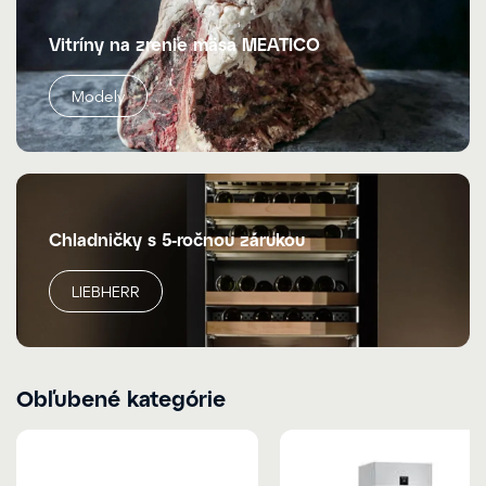
Vitríny na zrenie mäsa MEATICO
Modely
Chladničky s 5-ročnou zárukou
LIEBHERR
Obľubené kategórie