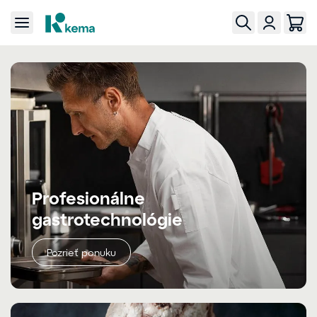
Profesionálne
gastrotechnológie
Pozrieť ponuku