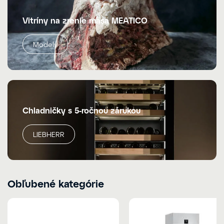
Vitríny na zrenie mäsa MEATICO
Modely
Chladničky s 5-ročnou zárukou
LIEBHERR
Obľubené kategórie