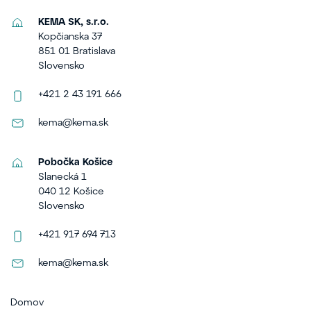
KEMA SK, s.r.o.
Kopčianska 37
851 01 Bratislava
Slovensko
+421 2 43 191 666
kema@kema.sk
Pobočka Košice
Slanecká 1
040 12 Košice
Slovensko
+421 917 694 713
kema@kema.sk
Domov