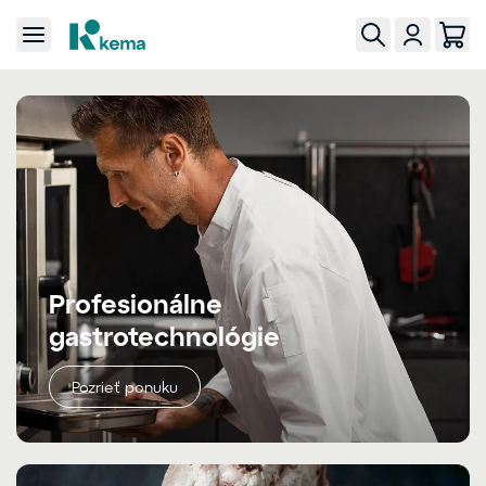
Profesionálne
gastrotechnológie
Pozrieť ponuku