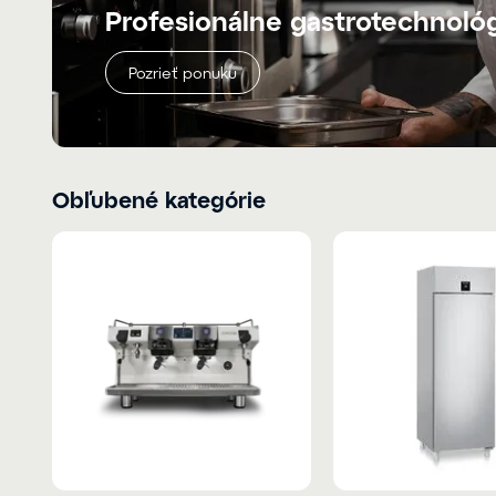
Profesionálne gastrotechnoló
Pozrieť ponuku
Obľubené kategórie