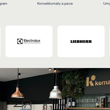
ogram
Konvektomaty a pece
Umý