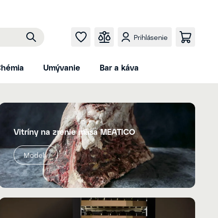
Prihlásenie
hémia
Umývanie
Bar a káva
Vitríny na zrenie mäsa MEATICO
Modely