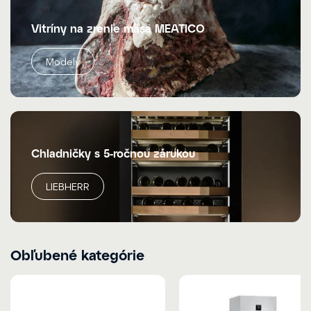
Vitríny na zrenie mäsa MEATICO
Modely
Chladničky s 5-ročnou zárukou
LIEBHERR
Obľubené kategórie