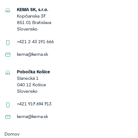
KEMA SK, s.r.o.
Kopčianska 37
851 01 Bratislava
Slovensko
+421 2 43 191 666
kema@kema.sk
Pobočka Košice
Slanecká 1
040 12 Košice
Slovensko
+421 917 694 713
kema@kema.sk
Domov