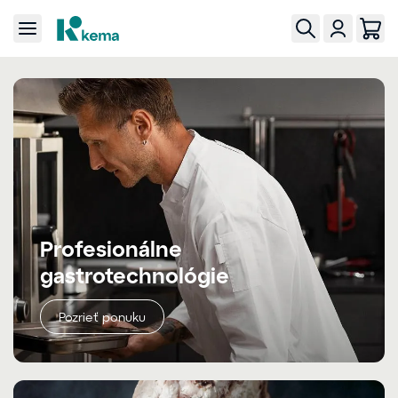
Profesionálne
gastrotechnológie
Pozrieť ponuku