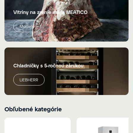
Vitríny na zrenie mäsa MEATICO
Modely
Chladničky s 5-ročnou zárukou
LIEBHERR
Obľubené kategórie