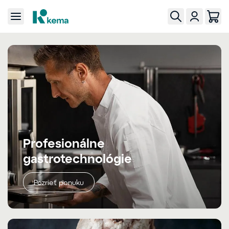
Profesionálne
gastrotechnológie
Pozrieť ponuku