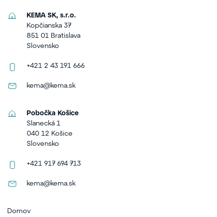
KEMA SK, s.r.o.
Kopčianska 37
851 01 Bratislava
Slovensko
+421 2 43 191 666
kema@kema.sk
Pobočka Košice
Slanecká 1
040 12 Košice
Slovensko
+421 917 694 713
kema@kema.sk
Domov