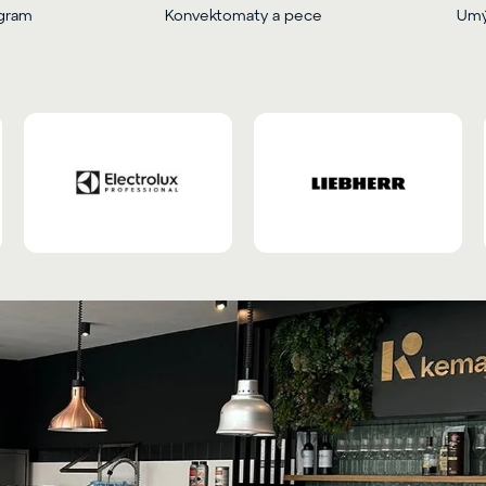
ogram
Konvektomaty a pece
Umý