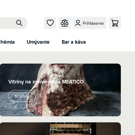
Prihlásenie
hémia
Umývanie
Bar a káva
Vitríny na zrenie mäsa MEATICO
Modely