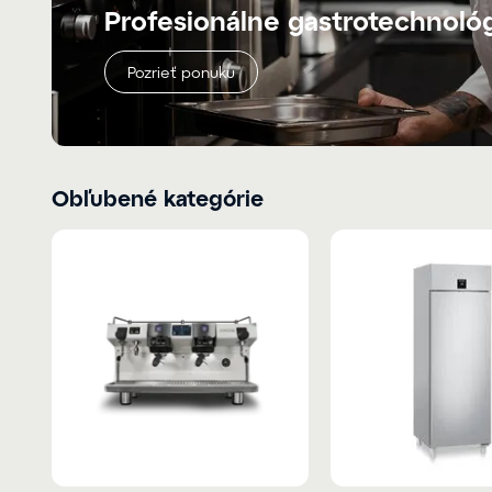
Profesionálne gastrotechnoló
Pozrieť ponuku
Obľubené kategórie