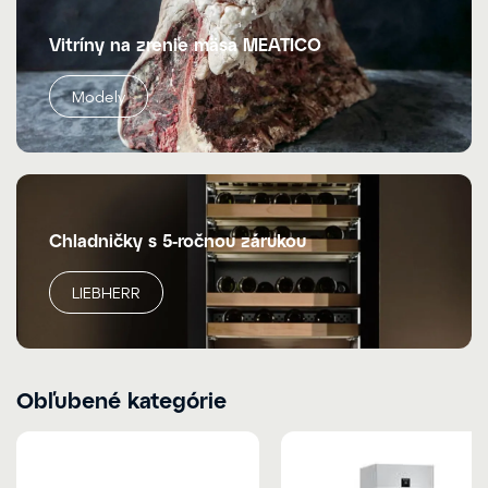
Vitríny na zrenie mäsa MEATICO
Modely
Chladničky s 5-ročnou zárukou
LIEBHERR
Obľubené kategórie