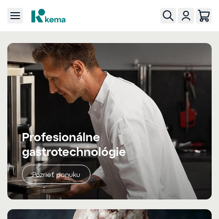
Profesionálne
gastrotechnológie
Pozrieť ponuku