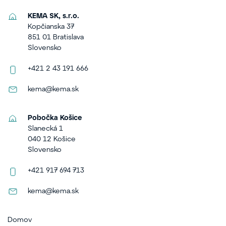
KEMA SK, s.r.o.
Kopčianska 37
851 01 Bratislava
Slovensko
+421 2 43 191 666
kema@kema.sk
Pobočka Košice
Slanecká 1
040 12 Košice
Slovensko
+421 917 694 713
kema@kema.sk
Domov