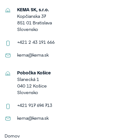
KEMA SK, s.r.o.
Kopčianska 37
851 01 Bratislava
Slovensko
+421 2 43 191 666
kema@kema.sk
Pobočka Košice
Slanecká 1
040 12 Košice
Slovensko
+421 917 694 713
kema@kema.sk
Domov