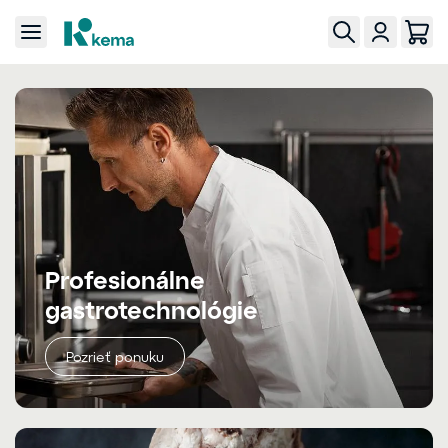
Profesionálne
gastrotechnológie
Pozrieť ponuku