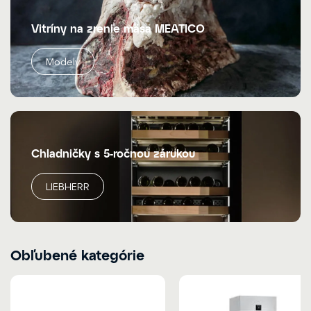
Vitríny na zrenie mäsa MEATICO
Modely
Chladničky s 5-ročnou zárukou
LIEBHERR
Obľubené kategórie