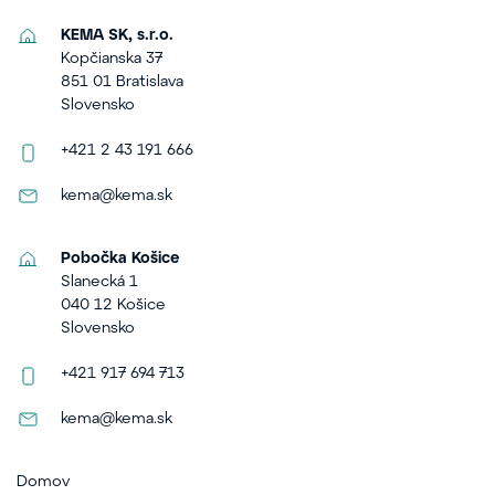
KEMA SK, s.r.o.
Kopčianska 37
851 01 Bratislava
Slovensko
+421 2 43 191 666
kema@kema.sk
Pobočka Košice
Slanecká 1
040 12 Košice
Slovensko
+421 917 694 713
kema@kema.sk
Domov