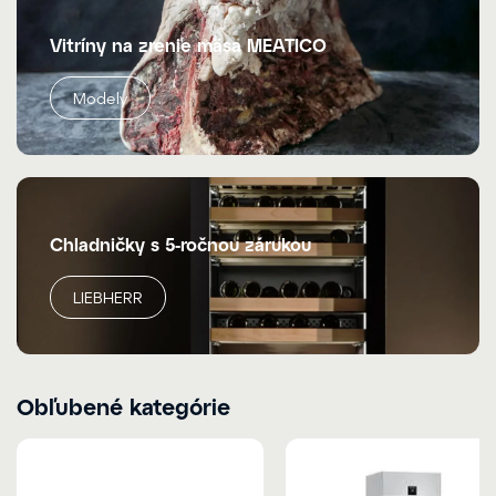
Vitríny na zrenie mäsa MEATICO
Modely
Chladničky s 5-ročnou zárukou
LIEBHERR
Obľubené kategórie