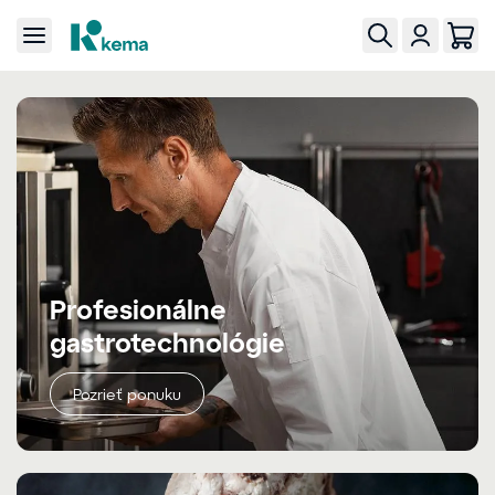
Profesionálne
gastrotechnológie
Pozrieť ponuku