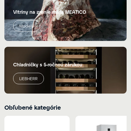
Vitríny na zrenie mäsa MEATICO
Modely
Chladničky s 5-ročnou zárukou
LIEBHERR
Obľubené kategórie