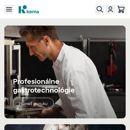
Profesionálne
gastrotechnológie
Pozrieť ponuku