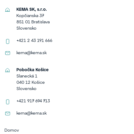
KEMA SK, s.r.o.
Kopčianska 37
851 01 Bratislava
Slovensko
+421 2 43 191 666
kema@kema.sk
Pobočka Košice
Slanecká 1
040 12 Košice
Slovensko
+421 917 694 713
kema@kema.sk
Domov