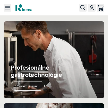
Profesionálne
gastrotechnológie
Pozrieť ponuku