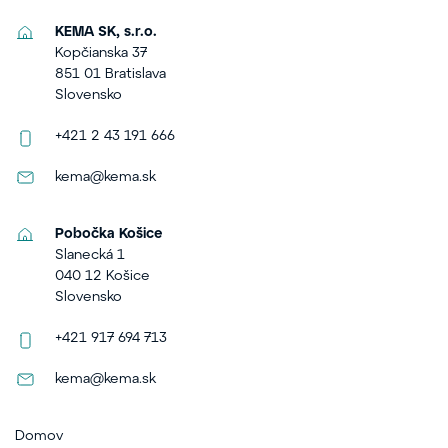
KEMA SK, s.r.o.
Kopčianska 37
851 01 Bratislava
Slovensko
+421 2 43 191 666
kema@kema.sk
Pobočka Košice
Slanecká 1
040 12 Košice
Slovensko
+421 917 694 713
kema@kema.sk
Domov