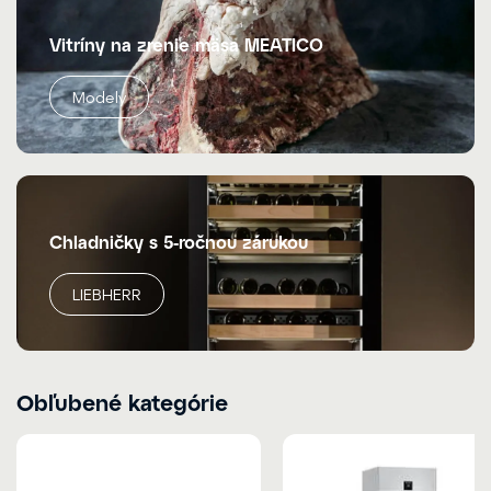
Vitríny na zrenie mäsa MEATICO
Modely
Chladničky s 5-ročnou zárukou
LIEBHERR
Obľubené kategórie